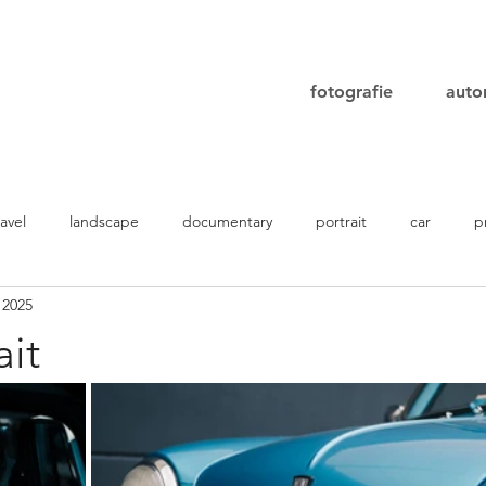
fotografie
aut
ravel
landscape
documentary
portrait
car
p
 2025
ait