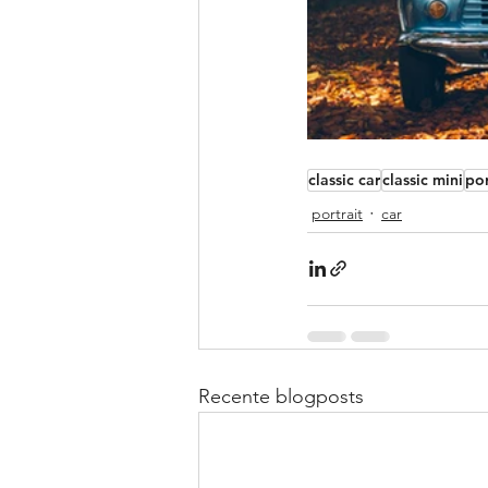
classic car
classic mini
por
portrait
car
Recente blogposts