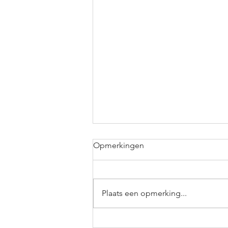
Opmerkingen
Plaats een opmerking...
Voorst op Wielen